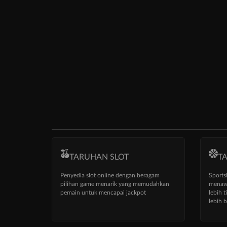
TARUHAN SLOT
T
Penyedia slot online dengan beragam
Sports
pilihan game menarik yang memudahkan
menawa
pemain untuk mencapai jackpot
lebih 
lebih 