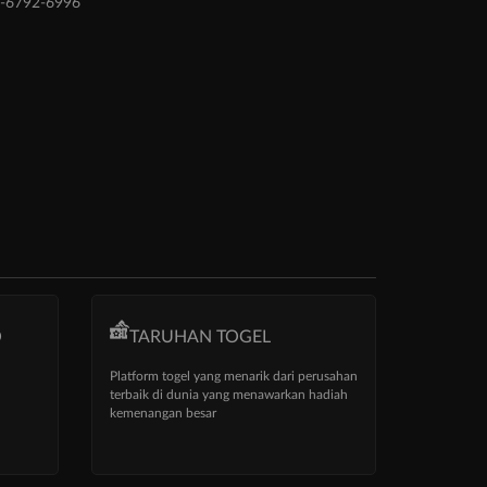
-6792-6996
O
TARUHAN TOGEL
Platform togel yang menarik dari perusahan
terbaik di dunia yang menawarkan hadiah
kemenangan besar