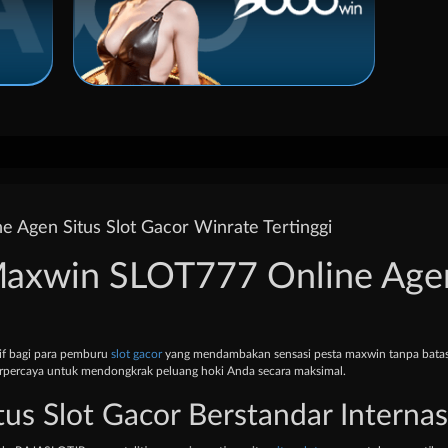
Agen Situs Slot Gacor Winrate Tertinggi
axwin SLOT777 Online Agen 
sif bagi para pemburu
slot gacor
yang mendambakan sensasi pesta maxwin tanpa batas
gen terpercaya untuk mendongkrak peluang hoki Anda secara maksimal.
s Slot Gacor Berstandar Internas