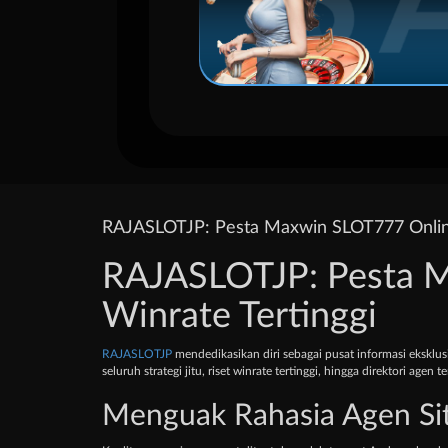
RAJASLOTJP: Pesta Maxwin SLOT777 Online 
RAJASLOTJP: Pesta M
Winrate Tertinggi
RAJASLOTJP
mendedikasikan diri sebagai pusat informasi eksklu
seluruh strategi jitu, riset winrate tertinggi, hingga direktori a
Menguak Rahasia Agen Situ