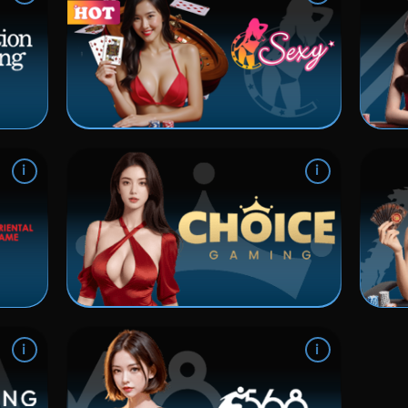
i
i
i
i