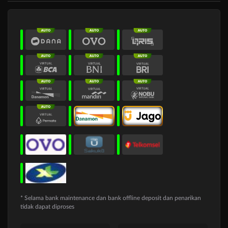
* Selama bank maintenance dan bank offline deposit dan penarikan
tidak dapat diproses