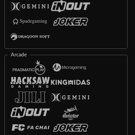
Arcade