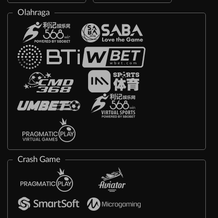
Olahraga
Crash Game