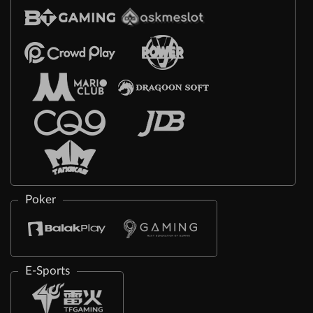
Poker
E-Sports