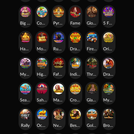
Big Shot
Cookie Pop
Pyramid Adventure
Fame
Glorious Rome
5 Fortune Dragon
Happy Prosperous
Monkey Slots
Runaway
Dragon Gold
Fire of Route 66
Orient
Mysterious Witch
Highway King
Fafafa2
Indihn Dkehming
Three Kingdoms
Dragon City
Sea Realms
Sahara Gold
Magic Totem
Crown Of Fire
Glamourous World
Mystery Reels Power Reels
Rally
Ocean Party
NvXia
Best Bet
Golden Tour
Brothers Kingdom