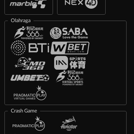
Olahraga
Crash Game