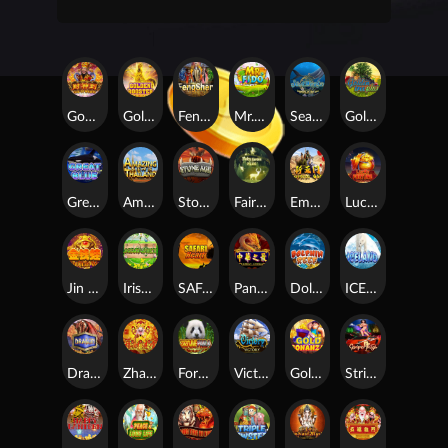
God Of Wealth
Golden Rooster
Feng Shen
Mr.Fido
Sea World
GoldenTree
Great Blue
Amazing Thailand
StoneAge
Fairy Garden
Emperor Gate
Lucky Fortune
Jin Qian Wa
Irish Luck
SAFARI Heat
Panda
Dolphin Reef
ICELAND
Dragon
Zhao Cai Jin Bao
Fortune Panda
Victory
Gold Bonanza
Striper Night