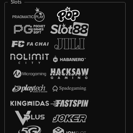
Slots