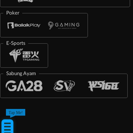
Poker
E-Sports
Sabung Ayam
Tap Me!