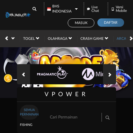
BHS
Live
Versi
Chat
Mobile
INDONESIA
DAFTAR
MASUK
RACE
TOGEL
OLAHRAGA
CRASH GAME
ARCADE
VPOWER
SEMUA
PERMAINAN
FISHING