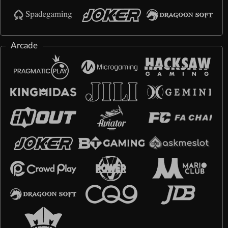
Arcade