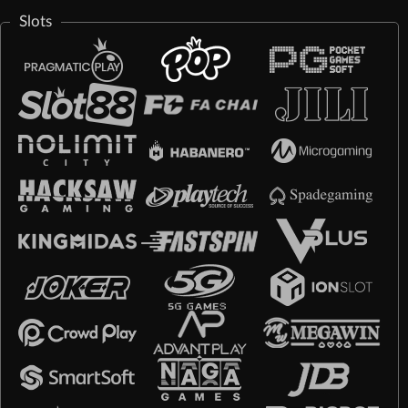
Slots