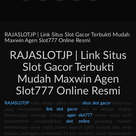
RAJASLOTJP | Link Situs Slot Gacor Terbukti Mudah
Maxwin Agen Slot777 Online Resmi
RAJASLOTJP | Link Situs
Slot Gacor Terbukti
Mudah Maxwin Agen
Slot777 Online Resmi
RAJASLOTJP
hadir sebagai pilihan utama
situs slot gacor
terpercaya
yang menyediakan
link slot gacor
hari ini dengan tingkat
kemenangan tertinggi. Sebagai
agen slot777
online resmi, kami
berkomitmen menghadirkan
slot online
gampang maxwin
berteknologi server stabil, proses deposit QRIS secepat kilat, serta
layanan pelanggan profesional 24 jam nonstop untuk kenyamanan