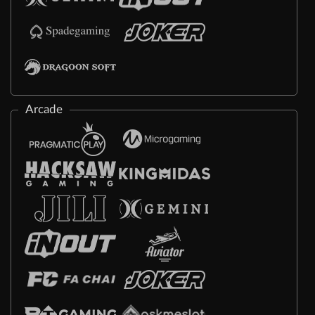
Arcade