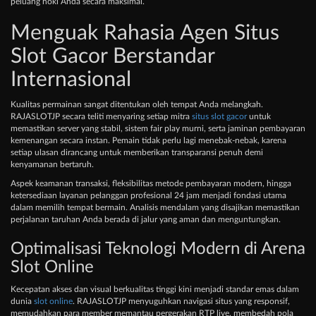
peluang hoki Anda secara maksimal.
Menguak Rahasia Agen Situs
Slot Gacor Berstandar
Internasional
Kualitas permainan sangat ditentukan oleh tempat Anda melangkah.
RAJASLOTJP secara teliti menyaring setiap mitra
situs slot gacor
untuk
memastikan server yang stabil, sistem fair play murni, serta jaminan pembayaran
kemenangan secara instan. Pemain tidak perlu lagi menebak-nebak, karena
setiap ulasan dirancang untuk memberikan transparansi penuh demi
kenyamanan bertaruh.
Aspek keamanan transaksi, fleksibilitas metode pembayaran modern, hingga
ketersediaan layanan pelanggan profesional 24 jam menjadi fondasi utama
dalam memilih tempat bermain. Analisis mendalam yang disajikan memastikan
perjalanan taruhan Anda berada di jalur yang aman dan menguntungkan.
Optimalisasi Teknologi Modern di Arena
Slot Online
Kecepatan akses dan visual berkualitas tinggi kini menjadi standar emas dalam
dunia
slot online
. RAJASLOTJP menyuguhkan navigasi situs yang responsif,
memudahkan para member memantau pergerakan RTP live, membedah pola