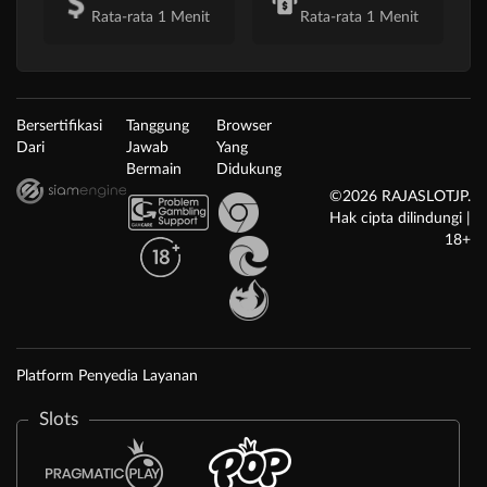
Rata-rata 1 Menit
Rata-rata 1 Menit
Bersertifikasi
Tanggung
Browser
Dari
Jawab
Yang
Bermain
Didukung
©2026 RAJASLOTJP.
Hak cipta dilindungi |
18+
Platform Penyedia Layanan
Slots