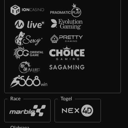
Race
Togel
Olahraga